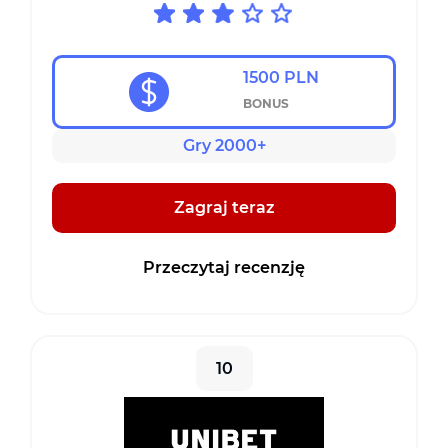
1500 PLN
BONUS
Gry 2000+
Zagraj teraz
Przeczytaj recenzję
10