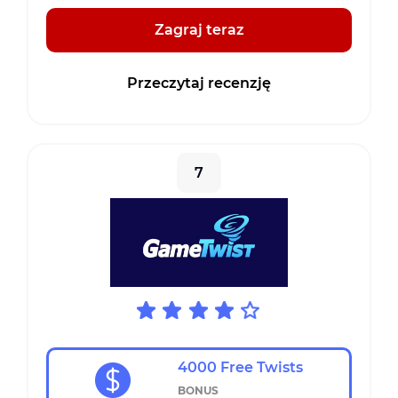
Zagraj teraz
Przeczytaj recenzję
7
4000 Free Twists
BONUS