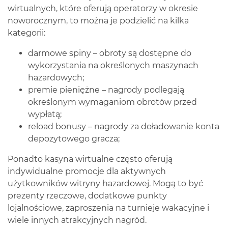
wirtualnych, które oferują operatorzy w okresie
noworocznym, to można je podzielić na kilka
kategorii:
darmowe spiny – obroty są dostępne do
wykorzystania na określonych maszynach
hazardowych;
premie pieniężne – nagrody podlegają
określonym wymaganiom obrotów przed
wypłatą;
reload bonusy – nagrody za doładowanie konta
depozytowego gracza;
Ponadto kasyna wirtualne często oferują
indywidualne promocje dla aktywnych
użytkowników witryny hazardowej. Mogą to być
prezenty rzeczowe, dodatkowe punkty
lojalnościowe, zaproszenia na turnieje wakacyjne i
wiele innych atrakcyjnych nagród.