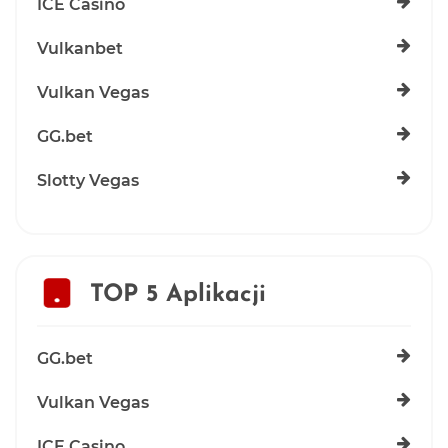
ICE Casino
Vulkanbet
Vulkan Vegas
GG.bet
Slotty Vegas
TOP 5 Aplikacji
GG.bet
Vulkan Vegas
ICE Casino