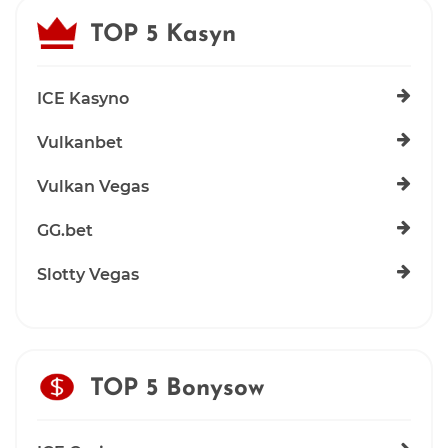
TOP 5 Kasyn
ICE Kasyno
Vulkanbet
Vulkan Vegas
GG.bet
Slotty Vegas
TOP 5 Bonysow