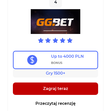
4
Up to 4000 PLN
BONUS
Gry 1500+
Zagraj teraz
Przeczytaj recenzję