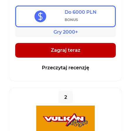
Do 6000 PLN
BONUS
Gry 2000+
Zagraj teraz
Przeczytaj recenzję
2