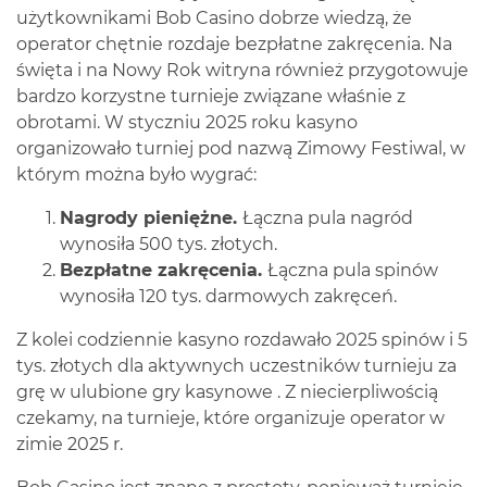
użytkownikami
Bob Casino
dobrze wiedzą, że
operator chętnie rozdaje bezpłatne zakręcenia. Na
święta i na Nowy Rok witryna również przygotowuje
bardzo korzystne turnieje związane właśnie z
obrotami. W styczniu 2025 roku kasyno
organizowało turniej pod nazwą Zimowy Festiwal, w
którym można było wygrać:
Nagrody pieniężne.
Łączna pula nagród
wynosiła 500 tys. złotych.
Bezpłatne zakręcenia.
Łączna pula spinów
wynosiła 120 tys. darmowych zakręceń.
Z kolei codziennie kasyno rozdawało 2025 spinów i 5
tys. złotych dla aktywnych uczestników turnieju za
grę w ulubione
gry kasynowe
. Z niecierpliwością
czekamy, na turnieje, które organizuje operator w
zimie 2025 r.