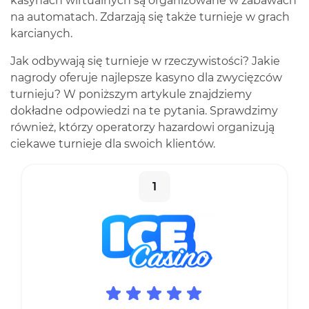
kasynach wirtualnych są organizowane w zabawach
na automatach. Zdarzają się także turnieje w grach
karcianych.
Jak odbywają się turnieje w rzeczywistości? Jakie
nagrody oferuje
najlepsze kasyno
dla zwycięzców
turnieju? W poniższym artykule znajdziemy
dokładne odpowiedzi na te pytania. Sprawdzimy
również, którzy operatorzy hazardowi organizują
ciekawe turnieje dla swoich klientów.
1