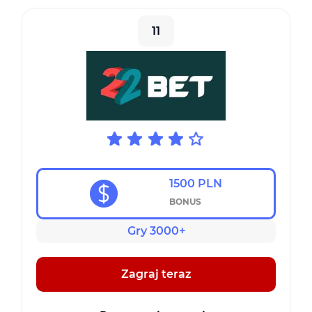
11
1500 PLN
BONUS
Gry 3000+
Zagraj teraz