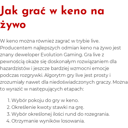
Jak grać w keno na
żywo
W keno można również zagrać w trybie live.
Producentem najlepszych odmian
keno na żywo
jest
znany deweloper Evolution Gaming. Gra live z
pewnością okaże się doskonałym rozwiązaniem dla
hazardzistów i jeszcze bardziej wzmocni emocje
podczas rozgrywki. Algorytm gry live jest prosty i
zrozumiały nawet dla niedoświadczonych graczy. Można
to wyrazić w następujących etapach:
Wybór pokoju do gry w keno.
Określenie kwoty stawki na grę.
Wybór określonej ilości rund do rozegrania.
Otrzymanie wyników losowania.