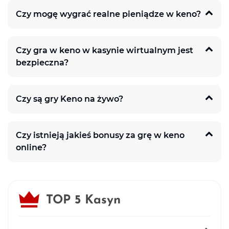
Czy mogę wygrać realne pieniądze w keno?
Czy gra w keno w kasynie wirtualnym jest
bezpieczna?
Czy są gry Keno na żywo?
Czy istnieją jakieś bonusy za grę w keno
online?
TOP 5 Kasyn