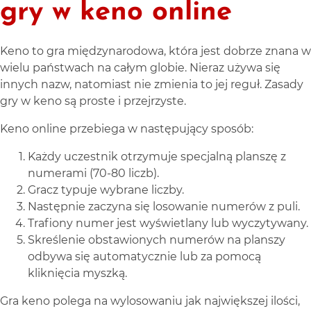
gry w keno online
Keno to gra międzynarodowa, która jest dobrze znana w
wielu państwach na całym globie. Nieraz używa się
innych nazw, natomiast nie zmienia to jej reguł.
Zasady
gry w keno
są proste i przejrzyste.
Keno online przebiega w następujący sposób:
Każdy uczestnik otrzymuje specjalną planszę z
numerami (70-80 liczb).
Gracz typuje wybrane liczby.
Następnie zaczyna się losowanie numerów z puli.
Trafiony numer jest wyświetlany lub wyczytywany.
Skreślenie obstawionych numerów na planszy
odbywa się automatycznie lub za pomocą
kliknięcia myszką.
Gra keno
polega na wylosowaniu jak największej ilości,