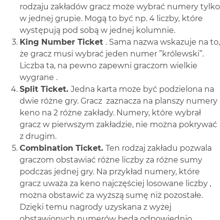
rodzaju zakładów gracz może wybrać numery tylko
w jednej grupie. Mogą to być np. 4 liczby, które
występują pod sobą w jednej kolumnie.
King Number Ticket
. Sama nazwa wskazuje na to,
że gracz musi wybrać jeden numer ”królewski”.
Liczba ta, na pewno zapewni graczom
wielkie
wygrane
.
Split Ticket.
Jedna karta może być podzielona na
dwie różne gry. Gracz zaznacza na planszy
numery
keno
na 2 różne zakłady. Numery, które wybrał
gracz w pierwszym zakładzie, nie można pokrywać
z drugim.
Combination Ticket.
Ten rodzaj zakładu pozwala
graczom obstawiać różne liczby za różne sumy
podczas jednej gry. Na przykład numery, które
gracz uważa za
keno najczęściej losowane liczby
,
można obstawić za wyższą sumę niż pozostałe.
Dzięki temu nagrody uzyskana z wyżej
obstawionych numerów będą odpowiednio