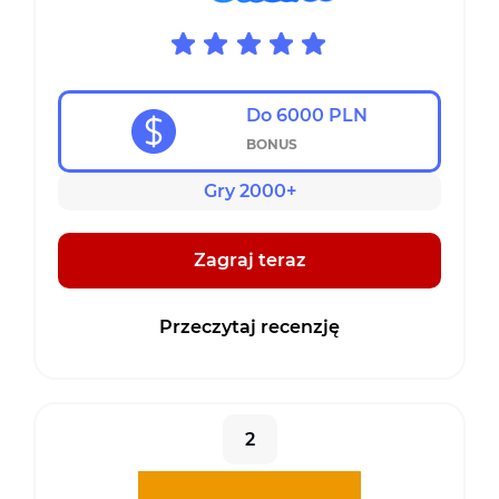
Do 6000 PLN
BONUS
Gry 2000+
Zagraj teraz
Przeczytaj recenzję
2