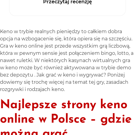
Przeczytaj recenzję
Keno w trybie realnych pieniędzy to całkiem dobra
opcja na wzbogacenie się, która opiera się na szczęściu.
Gra w keno online
jest przede wszystkim grą liczbową,
która w pewnym sensie jest połączeniem bingo, lotto, a
nawet ruletki. W niektórych kasynach wirtualnych gra
w keno może być również aktywowana w trybie demo
bez depozytu
.
Jak grać w keno
i wygrywać? Poniżej
dowiemy się trochę więcej na temat tej gry, zasadach
rozgrywki i rodzajach keno.
Najlepsze strony keno
online w Polsce – gdzie
można grać