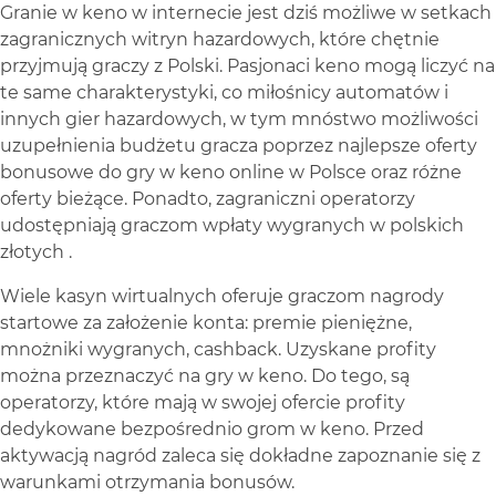
Granie w keno w internecie jest dziś możliwe w setkach
zagranicznych witryn hazardowych, które chętnie
przyjmują graczy z Polski. Pasjonaci keno mogą liczyć na
te same charakterystyki, co miłośnicy automatów i
innych gier hazardowych, w tym mnóstwo możliwości
uzupełnienia budżetu gracza poprzez
najlepsze oferty
bonusowe do gry w keno online w Polsce
oraz różne
oferty bieżące. Ponadto, zagraniczni operatorzy
udostępniają graczom
wpłaty wygranych w polskich
złotych
.
Wiele kasyn wirtualnych oferuje graczom nagrody
startowe za założenie konta: premie pieniężne,
mnożniki wygranych, cashback. Uzyskane profity
można przeznaczyć na gry w keno. Do tego, są
operatorzy, które mają w swojej ofercie profity
dedykowane bezpośrednio grom w keno. Przed
aktywacją nagród zaleca się dokładne zapoznanie się z
warunkami otrzymania bonusów.