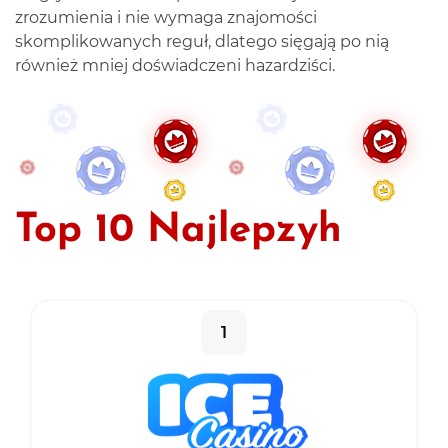
zrozumienia i nie wymaga znajomości
skomplikowanych reguł, dlatego sięgają po nią
również mniej doświadczeni hazardziści.
Top 10 Najlepzyh
1