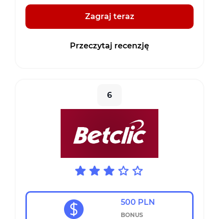
Zagraj teraz
Przeczytaj recenzję
6
500 PLN
BONUS