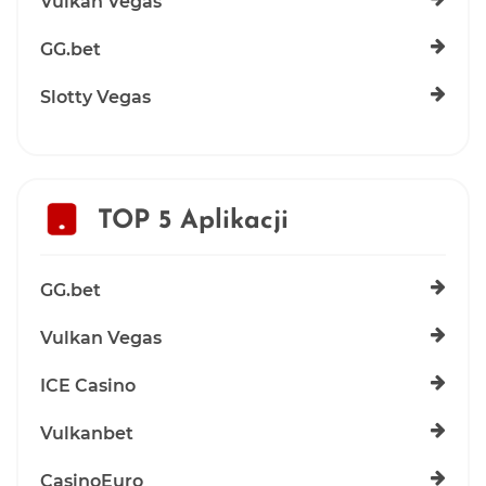
Vulkan Vegas
GG.bet
Slotty Vegas
TOP 5 Aplikacji
GG.bet
Vulkan Vegas
ICE Casino
Vulkanbet
CasinoEuro