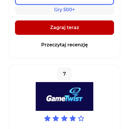
Gry 500+
Zagraj teraz
Przeczytaj recenzję
7