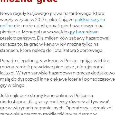
Nowe reguły krajowego prawa hazardowego, które
weszły w życie w 2017 r., określają, że
polskie kasyno
online
nie może udostępniać gier hazardowych na
pieniądze. Monopol na wszystkie
gry hazardowe
przejęło państwo. Dla miłośników zabawy hazardowej
oznacza to, że grać w keno w RP można tylko na
stronach, które należą do Totalizatora Sportowego.
Ponadto, legalne gry w
keno w Polsce
, grając w które,
można zarobić prawdziwe pieniądze
, oferuje portal
lotto.pl. W tym serwisie hazardowym gracze dodatkowo
mają do dyspozycji inne ciekawe loterie i ponadczasowe
gry w bingo.
Jeśli
najlepsze strony keno online w Polsce
są
niedostępne dla graczy, możemy również aktywować
grę w witrynach zagranicznych. Operatorzy zagraniczni
zapewniają graczom możliwość
gry za darmo w