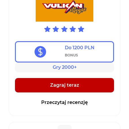
Do 1200 PLN
BONUS
Gry 2000+
Zagraj teraz
Przeczytaj recenzję