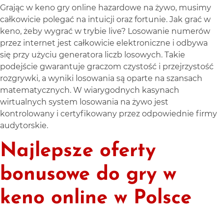
Grając w keno
gry online hazardowe
na żywo, musimy
całkowicie polegać na intuicji oraz fortunie.
Jak grać w
keno, żeby wygrać
w trybie live? Losowanie numerów
przez internet jest całkowicie elektroniczne i odbywa
się przy użyciu generatora liczb losowych. Takie
podejście gwarantuje graczom czystość i przejrzystość
rozgrywki, a wyniki losowania są oparte na szansach
matematycznych. W wiarygodnych kasynach
wirtualnych system losowania na żywo jest
kontrolowany i certyfikowany przez odpowiednie firmy
audytorskie.
Najlepsze oferty
bonusowe do gry w
keno online w Polsce