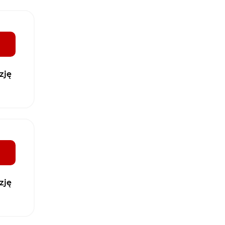
zję
zję