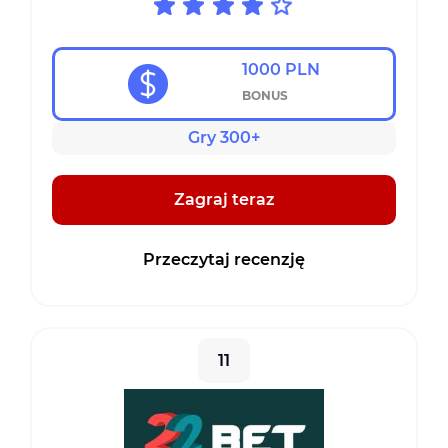
1000 PLN
BONUS
Gry 300+
Zagraj teraz
Przeczytaj recenzję
11