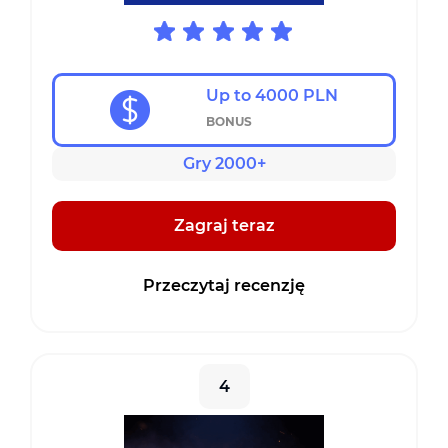
Up to 4000 PLN
BONUS
Gry 2000+
Zagraj teraz
Przeczytaj recenzję
4