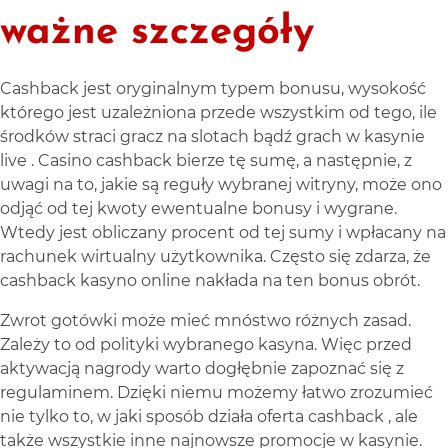
ważne szczegóły
Cashback jest oryginalnym typem bonusu, wysokość
którego jest uzależniona przede wszystkim od tego, ile
środków straci gracz na slotach bądź
grach w kasynie
live
.
Casino cashback
bierze tę sumę, a następnie, z
uwagi na to, jakie są reguły wybranej witryny, może ono
odjąć od tej kwoty ewentualne bonusy i wygrane.
Wtedy jest obliczany procent od tej sumy i wpłacany na
rachunek wirtualny użytkownika. Często się zdarza, że
cashback kasyno online
nakłada na ten bonus obrót.
Zwrot gotówki
może mieć mnóstwo różnych zasad.
Zależy to od polityki wybranego kasyna. Więc przed
aktywacją nagrody warto dogłębnie zapoznać się z
regulaminem. Dzięki niemu możemy łatwo zrozumieć
nie tylko to, w jaki sposób działa
oferta cashback
, ale
także wszystkie inne najnowsze promocje w kasynie.