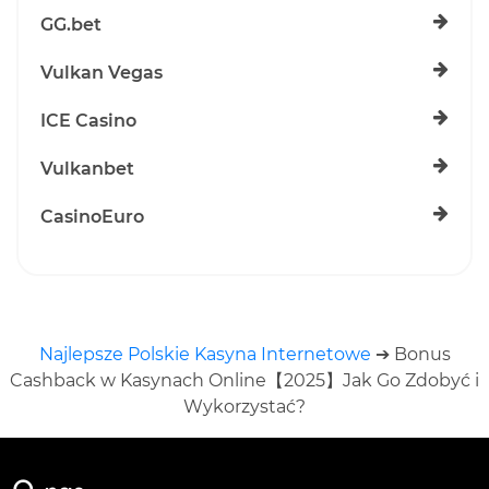
GG.bet
Vulkan Vegas
ICE Casino
Vulkanbet
CasinoEuro
Najlepsze Polskie Kasyna Internetowe
➔ Bonus
Cashback w Kasynach Online【2025】Jak Go Zdobyć i
Wykorzystać?