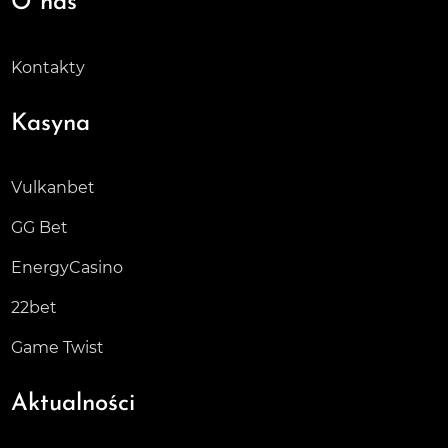
O nas
Kontakty
Kasyna
Vulkanbet
GG Bet
EnergyCasino
22bet
Game Twist
Aktualności