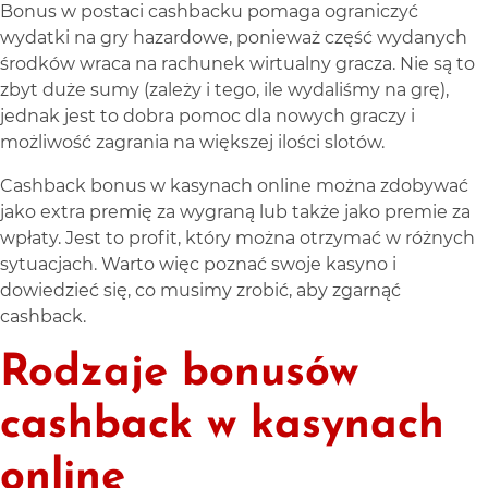
Bonus w postaci cashbacku pomaga ograniczyć
wydatki na gry hazardowe, ponieważ część wydanych
środków wraca na rachunek wirtualny gracza. Nie są to
zbyt duże sumy (zależy i tego, ile wydaliśmy na grę),
jednak jest to dobra pomoc dla
nowych graczy
i
możliwość zagrania na większej ilości slotów.
Cashback bonus w kasynach online
można zdobywać
jako extra premię za wygraną lub także jako premie za
wpłaty. Jest to profit, który można otrzymać w różnych
sytuacjach. Warto więc poznać swoje kasyno i
dowiedzieć się, co musimy zrobić, aby zgarnąć
cashback.
Rodzaje bonusów
cashback w kasynach
online