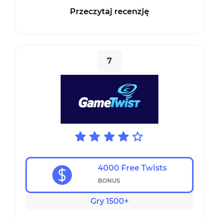
Przeczytaj recenzję
7
4000 Free Twists
BONUS
Gry 1500+