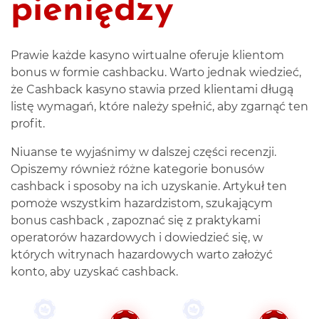
pieniędzy
Prawie każde kasyno wirtualne oferuje klientom
bonus w formie cashbacku. Warto jednak wiedzieć,
że
Cashback kasyno
stawia przed klientami długą
listę wymagań, które należy spełnić, aby zgarnąć ten
profit.
Niuanse te wyjaśnimy w dalszej części recenzji.
Opiszemy również różne kategorie bonusów
cashback i sposoby na ich uzyskanie. Artykuł ten
pomoże wszystkim hazardzistom, szukającym
bonus cashback
, zapoznać się z praktykami
operatorów hazardowych i dowiedzieć się, w
których witrynach hazardowych warto założyć
konto, aby uzyskać cashback.