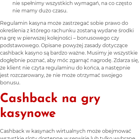
nie spełnimy wszystkich wymagań, na co często
nie mamy dużo czasu.
Regulamin kasyna może zastrzegać sobie prawo do
określenia z którego rachunku zostaną wydane środki
na grę w pierwszej kolejności – bonusowego czy
podstawowego. Opisane powyżej zasady dotyczące
cashback kasyno
są bardzo ważne. Musimy je wszystkie
dogłębnie poznać, aby móc zgarnąć nagrodę. Zdarza się,
że klient nie czyta regulaminu do końca, a następnie
jest rozczarowany, że nie może otrzymać swojego
bonusu.
Cashback na gry
kasynowe
Cashback w kasynach wirtualnych może obejmować
wszystkie sloty dostępne w serwisie lub tylko wybrane