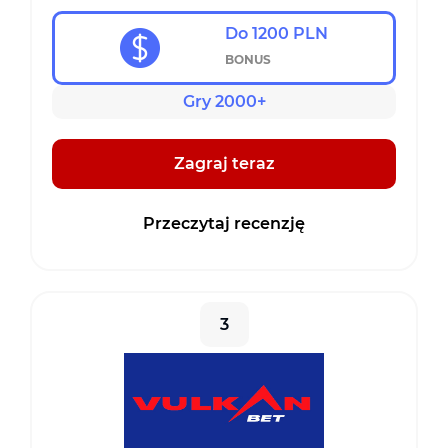
Do 1200 PLN
BONUS
Gry 2000+
Zagraj teraz
Przeczytaj recenzję
3