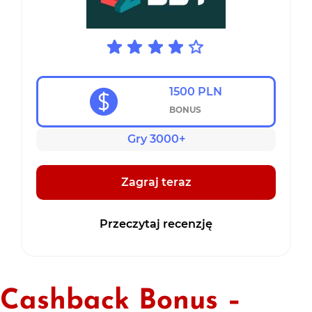
1500 PLN
BONUS
Gry 3000+
Zagraj teraz
Przeczytaj recenzję
Cashback Bonus –