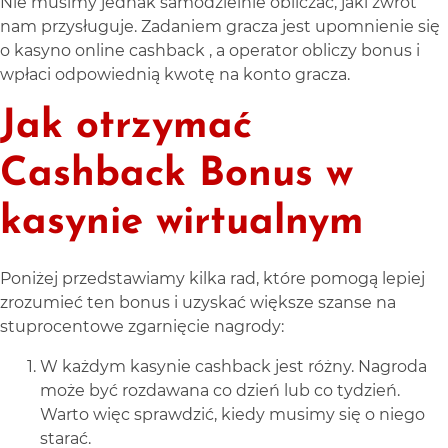
Nie musimy jednak samodzielnie obliczać, jaki zwrot
nam przysługuje. Zadaniem gracza jest upomnienie się
o
kasyno online cashback
, a operator obliczy bonus i
wpłaci odpowiednią kwotę na konto gracza.
Jak otrzymać
Cashback Bonus w
kasynie wirtualnym
Poniżej przedstawiamy kilka rad, które pomogą lepiej
zrozumieć ten bonus i uzyskać większe szanse na
stuprocentowe zgarnięcie nagrody:
W każdym kasynie cashback jest różny. Nagroda
może być rozdawana co dzień lub co tydzień.
Warto więc sprawdzić, kiedy musimy się o niego
starać.