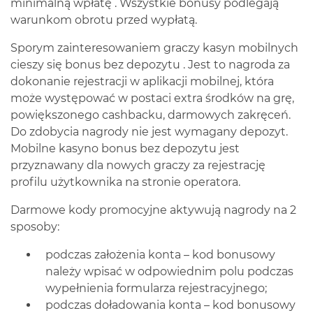
minimalną wpłatę
. Wszystkie bonusy podlegają
warunkom obrotu przed wypłatą.
Sporym zainteresowaniem graczy kasyn mobilnych
cieszy się
bonus bez depozytu
. Jest to nagroda za
dokonanie rejestracji w aplikacji mobilnej, która
może występować w postaci extra środków na grę,
powiększonego cashbacku, darmowych zakręceń.
Do zdobycia nagrody nie jest wymagany depozyt.
Mobilne kasyno bonus bez depozytu
jest
przyznawany dla nowych graczy za rejestrację
profilu użytkownika na stronie operatora.
Darmowe kody promocyjne aktywują nagrody na 2
sposoby:
podczas założenia konta – kod bonusowy
należy wpisać w odpowiednim polu podczas
wypełnienia formularza rejestracyjnego;
podczas doładowania konta – kod bonusowy