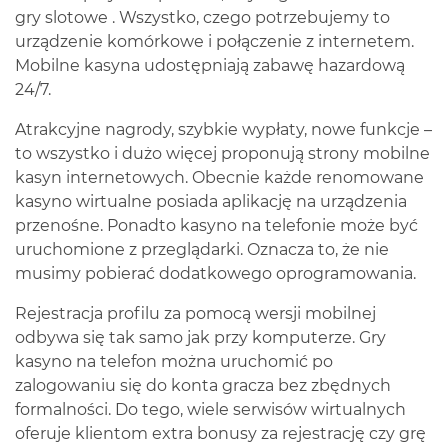
gry slotowe
. Wszystko, czego potrzebujemy to
urządzenie komórkowe i połączenie z internetem.
Mobilne kasyna
udostępniają zabawę hazardową
24/7.
Atrakcyjne nagrody, szybkie wypłaty, nowe funkcje –
to wszystko i dużo więcej proponują strony mobilne
kasyn internetowych. Obecnie każde renomowane
kasyno wirtualne posiada aplikację na urządzenia
przenośne. Ponadto
kasyno na telefonie
może być
uruchomione z przeglądarki. Oznacza to, że nie
musimy pobierać dodatkowego oprogramowania.
Rejestracja profilu za pomocą wersji mobilnej
odbywa się tak samo jak przy komputerze.
Gry
kasyno na telefon
można uruchomić po
zalogowaniu się do
konta gracza
bez zbędnych
formalności. Do tego, wiele serwisów wirtualnych
oferuje klientom extra bonusy za rejestrację czy grę