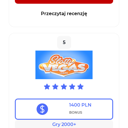
Przeczytaj recenzję
5
1400 PLN
BONUS
Gry 2000+