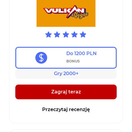
Do 1200 PLN
BONUS
Gry 2000+
Zagraj teraz
Przeczytaj recenzję