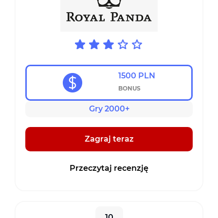
1500 PLN
BONUS
Gry 2000+
Zagraj teraz
Przeczytaj recenzję
10