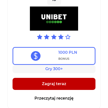
1000 PLN
BONUS
Gry 300+
Zagraj teraz
Przeczytaj recenzję