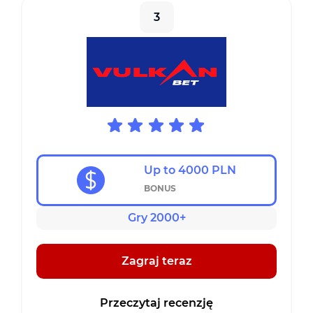
3
Up to 4000 PLN
BONUS
Gry 2000+
Zagraj teraz
Przeczytaj recenzję