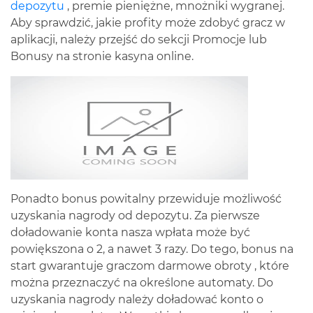
depozytu
, premie pieniężne, mnożniki wygranej.
Aby sprawdzić, jakie profity może zdobyć gracz w
aplikacji, należy przejść do sekcji Promocje lub
Bonusy na stronie kasyna online.
Ponadto
bonus powitalny
przewiduje możliwość
uzyskania nagrody od depozytu. Za pierwsze
doładowanie konta nasza wpłata może być
powiększona o 2, a nawet 3 razy. Do tego, bonus na
start gwarantuje graczom
darmowe obroty
, które
można przeznaczyć na określone automaty. Do
uzyskania nagrody należy doładować konto o