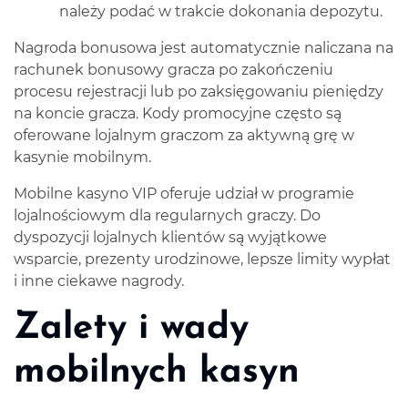
należy podać w trakcie dokonania depozytu.
Nagroda bonusowa jest automatycznie naliczana na
rachunek bonusowy gracza po zakończeniu
procesu rejestracji lub po zaksięgowaniu pieniędzy
na koncie gracza. Kody promocyjne często są
oferowane lojalnym graczom za aktywną grę w
kasynie mobilnym.
Mobilne kasyno VIP
oferuje udział w programie
lojalnościowym dla regularnych graczy. Do
dyspozycji lojalnych klientów są wyjątkowe
wsparcie, prezenty urodzinowe, lepsze limity wypłat
i inne ciekawe nagrody.
Zalety i wady
mobilnych kasyn