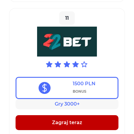
11
1500 PLN
BONUS
Gry 3000+
Zagraj teraz