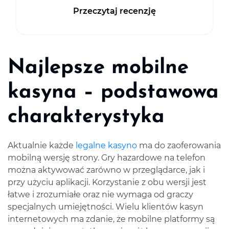
Przeczytaj recenzję
Najlepsze mobilne
kasyna – podstawowa
charakterystyka
Aktualnie każde
legalne kasyno
ma do zaoferowania
mobilną wersję strony.
Gry hazardowe na telefon
można aktywować zarówno w przeglądarce, jak i
przy użyciu aplikacji. Korzystanie z obu wersji jest
łatwe i zrozumiałe oraz nie wymaga od graczy
specjalnych umiejętności. Wielu klientów kasyn
internetowych ma zdanie, że mobilne platformy są