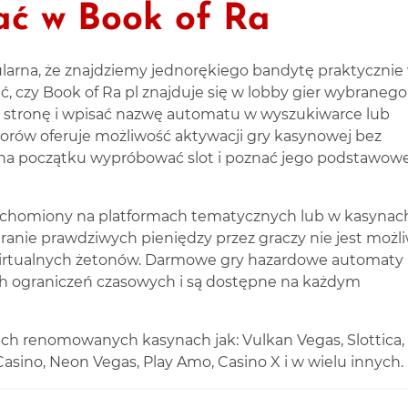
ć w Book of Ra
larna, że znajdziemy jednorękiego bandytę praktycznie
ć, czy
Book of Ra pl
znajduje się w lobby gier wybranego
o stronę i wpisać nazwę automatu w wyszukiwarce lub
torów oferuje możliwość aktywacji
gry kasynowej bez
na początku wypróbować slot i poznać jego podstawow
chomiony na platformach tematycznych lub w kasynac
nie prawdziwych pieniędzy przez graczy nie jest możli
irtualnych żetonów.
Darmowe gry hazardowe automaty
h ograniczeń czasowych i są dostępne na każdym
ch renomowanych kasynach jak: Vulkan Vegas, Slottica,
Casino, Neon Vegas, Play Amo, Casino X i w wielu innych.