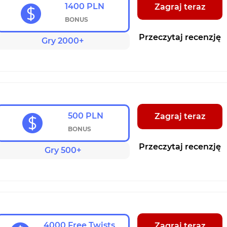
1400 PLN
Zagraj teraz
BONUS
Przeczytaj recenzję
Gry 2000+
500 PLN
Zagraj teraz
BONUS
Przeczytaj recenzję
Gry 500+
4000 Free Twists
Zagraj teraz