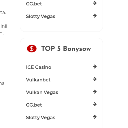
GG.bet
ta.
Slotty Vegas
nii
h,
TOP 5 Bonysow
ICE Casino
Vulkanbet
na
Vulkan Vegas
GG.bet
Slotty Vegas