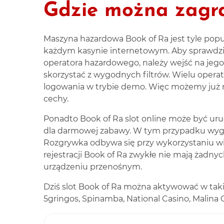
Gdzie można zagra
Maszyna hazardowa Book of Ra jest tyle popu
każdym kasynie internetowym. Aby sprawdzi
operatora hazardowego, należy wejść na jeg
skorzystać z wygodnych filtrów. Wielu opera
logowania
w trybie demo. Więc możemy już 
cechy.
Ponadto
Book of Ra slot online
może być uru
dla darmowej zabawy. W tym przypadku wygra
Rozgrywka odbywa się przy wykorzystaniu w
rejestracji Book of Ra
zwykłe nie mają żadnyc
urządzeniu przenośnym.
Dziś slot Book of Ra można aktywować w taki
5gringos, Spinamba, National Casino, Malina 