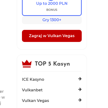
Up to 2000 PLN
BONUS
Gry 1300+
Zagraj w Vulkan Vegas
TOP 5 Kasyn
ICE Kasyno
Vulkanbet
er
ę w
Vulkan Vegas
j