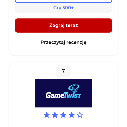
Gry 500+
Zagraj teraz
Przeczytaj recenzję
7