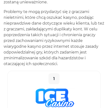
zostaną unieważnione.
Problemy te mogą przydarzyć się z graczami
nieletnimi, które chcą oszukać kasyno, podając
nieprawdziwe dane dotyczące wieku klienta, lub też
z graczami, zakładającymi duplikaty kont. W celu
poprzedzenia takich sytuacji i chronienia graczy
przed zachowaniami ryzykownymi każde
wiarygodne
kasyno przez internet
stosuje zasady
odpowiedzialnej gry, których zadaniem jest
zminimalizowanie szkód dla hazardzistów i
otaczającej ich społeczności.
1