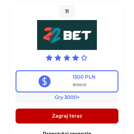
11
1500 PLN
BONUS
Gry 3000+
Zagraj teraz
Przeczytaj recenzję