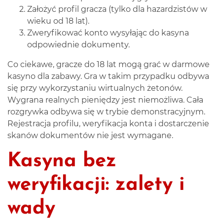
Założyć profil gracza (tylko dla hazardzistów w
wieku od 18 lat).
Zweryfikować konto wysyłając do kasyna
odpowiednie dokumenty.
Co ciekawe, gracze do 18 lat mogą grać w
darmowe
kasyno
dla zabawy. Gra w takim przypadku odbywa
się przy wykorzystaniu wirtualnych żetonów.
Wygrana realnych pieniędzy jest niemożliwa. Cała
rozgrywka odbywa się w trybie demonstracyjnym.
Rejestracja profilu, weryfikacja konta i dostarczenie
skanów dokumentów nie jest wymagane.
Kasyna bez
weryfikacji: zalety i
wady