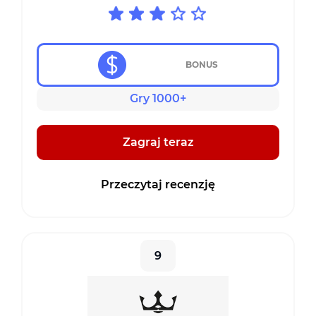
BONUS
Gry 1000+
Zagraj teraz
Przeczytaj recenzję
9