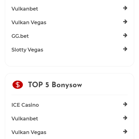
Vulkanbet
Vulkan Vegas
GG.bet
Slotty Vegas
TOP 5 Bonysow
ICE Casino
Vulkanbet
Vulkan Vegas