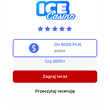
Do 6000 PLN
BONUS
Gry 2000+
Zagraj teraz
Przeczytaj recenzję