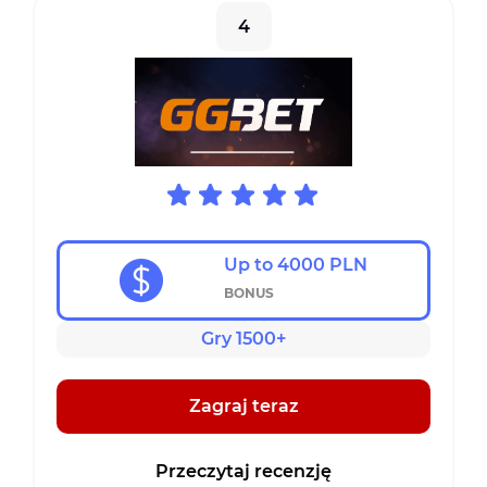
4
Up to 4000 PLN
BONUS
Gry 1500+
Zagraj teraz
Przeczytaj recenzję