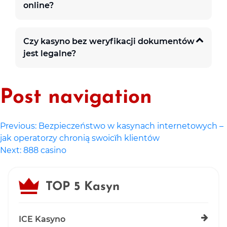
online?
Czy kasyno bez weryfikacji dokumentów
jest legalne?
Post navigation
Previous:
Bezpieczeństwo w kasynach internetowych –
jak operatorzy chronią swoicїh klientów
Next:
888 casino
TOP 5 Kasyn
ICE Kasyno