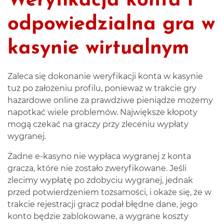
Weryfikacja konta i
odpowiedzialna gra w
kasynie wirtualnym
Zaleca się dokonanie weryfikacji konta w kasynie
tuż po założeniu profilu, ponieważ w trakcie
gry
hazardowe online za prawdziwe pieniądze
możemy
napotkać wiele problemów. Największe kłopoty
mogą czekać na graczy przy zleceniu wypłaty
wygranej.
Żadne e-kasyno nie wypłaca wygranej z konta
gracza, które nie zostało zweryfikowane. Jeśli
zlecimy wypłatę po zdobyciu wygranej, jednak
przed potwierdzeniem tożsamości, i okaże się, że w
trakcie rejestracji gracz podał błędne dane, jego
konto będzie zablokowane, a wygrane koszty